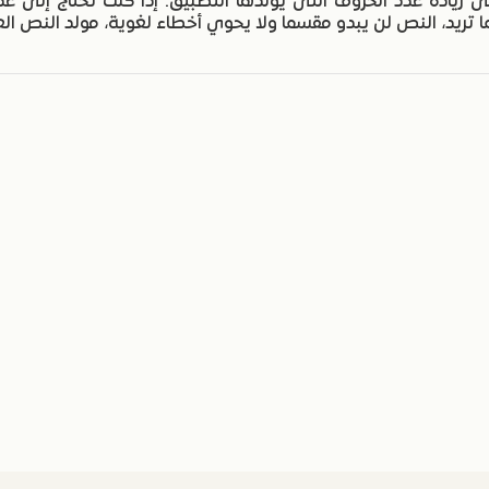
 زيادة عدد الحروف التى يولدها التطبيق. إذا كنت تحتاج إلى عد
ما تريد، النص لن يبدو مقسما ولا يحوي أخطاء لغوية، مولد النص ال